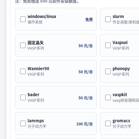
注：免费赠送 500 元软件安装额度。
windows/linux
slurm
免费
操作系统
作业调度(单机版
固定晶矢
Vaspsol
50 元/台
VASP系列
VASP系列
Wannier90
phonopy
50 元/台
VASP系列
VASP系列
bader
vaspkit
50 元/台
VASP系列
vasp前处理和
lammps
gromacs
100 元/台
分子动力学
分子动力学