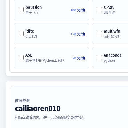
Gaussion
CP2K
100 元/台
量子化学
dft开源
jdftx
multiwfn
150 元/台
dft开源
波函数分析
ASE
Anaconda
50 元/台
原子模拟的Python工具包
python
微信咨询
cailiaoren010
扫码添加微信，进一步沟通服务器方案。