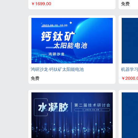
￥1699.00
免费
鸿研沙龙·钙钛矿太阳能电池
机器学
免费
￥2000.