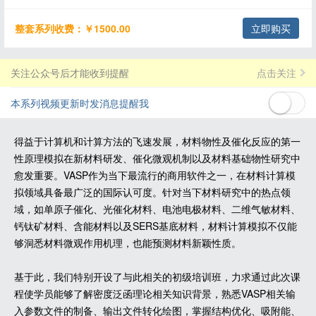
整套系列收费：￥1500.00
立即购买
关注公众号后才能收到提醒
点击关注
本系列视频更新时发消息提醒我
得益于计算机和计算方法的飞速发展，材料物性及催化反应的第一
性原理模拟在新材料研发、催化微观机制以及材料基础物性研究中
愈发重要。VASP作为当下最流行的商用软件之一，在材料计算模
拟领域具备最广泛的国际认可度。针对当下材料研究中的热点领
域，如单原子催化、光催化材料、电池电极材料、二维气敏材料、
钙钛矿材料、含能材料以及SERS基底材料，材料计算模拟不仅能
够洞悉材料微观作用机理，也能预测材料新颖性质。
基于此，我们特别开设了与此相关的初级培训班，力求通过此次课
程使学员能够了解密度泛函理论相关知识背景，熟悉VASP相关输
入参数文件的制备、输出文件转化绘图，掌握结构优化、吸附能、