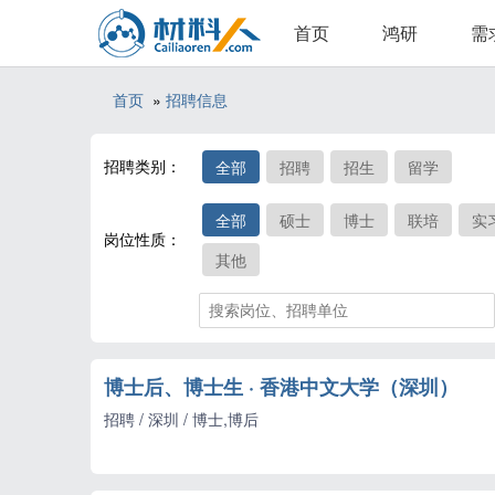
首页
鸿研
需
首页
»
招聘信息
招聘类别：
全部
招聘
招生
留学
全部
硕士
博士
联培
实
岗位性质：
其他
博士后、博士生 · 香港中文大学（深圳）
招聘 / 深圳 / 博士,博后