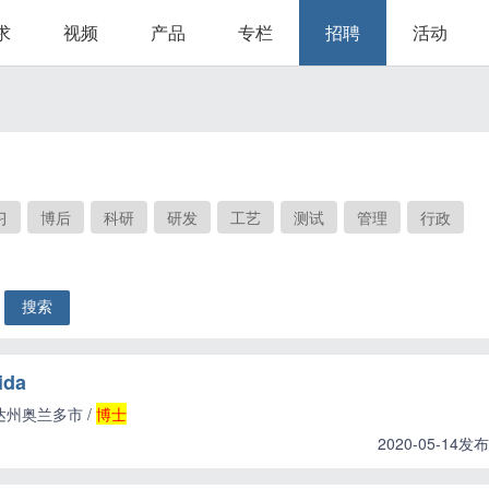
求
视频
产品
专栏
招聘
活动
习
博后
科研
研发
工艺
测试
管理
行政
ida
达州奥兰多市 /
博士
2020-05-14发布