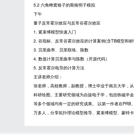
5.2 六角蜂窝格子的斯格明子模拟
下午
量子反常霍尔效应与反常谷霍尔效应
1. 紧束缚模型快速入门
2. 谷指标、反常谷霍尔效应的计算案例(含TB模型和材
3. 贝里曲率、贝里联络、陈数
4. 数值计算贝里曲率与陈数（开源代码）
5. 反常霍尔电导的计算方法
主讲老师介绍：
张老师，高校教师，副教授，博士毕业于南京大学，从事第一
科研绘图。主要研究领域为自旋电子学，包括铁磁半金属
等多个领域均有一定的研究成果。 以第一作者在PRB、APL、
万多人，分享拓扑理论模型推导、紧束缚模型、蒙特卡