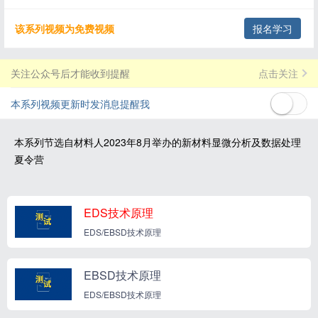
该系列视频为免费视频
报名学习
关注公众号后才能收到提醒
点击关注
本系列视频更新时发消息提醒我
本系列节选自材料人2023年8月举办的新材料显微分析及数据处理
夏令营
EDS技术原理
EDS/EBSD技术原理
EBSD技术原理
EDS/EBSD技术原理