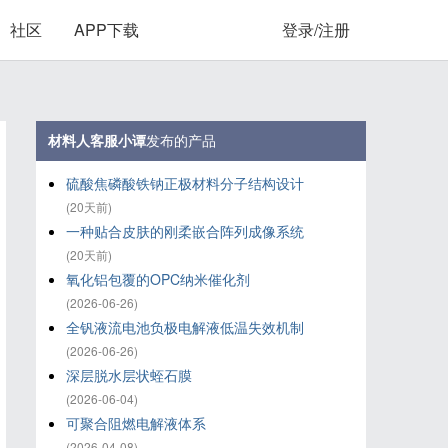
社区
APP下载
登录/注册
材料人客服小谭
发布的产品
硫酸焦磷酸铁钠正极材料分子结构设计
(20天前)
一种贴合皮肤的刚柔嵌合阵列成像系统
(20天前)
氧化铝‌包覆的OPC纳米催化剂
(2026-06-26)
全钒液流电池负极电解液低温失效机制
(2026-06-26)
深层脱水层状蛭石膜
(2026-06-04)
可聚合阻燃电解液体系
(2026-04-08)