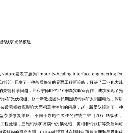
高性能钙钛矿光伏模组
为“Impurity-healing interface engineering for
s”的研究论文。该工作设计开发了一种杂质修复的界面工程新策略，解决了工业化大规
的关键科学问题，并和宁德时代21C创新实验室合作，成功实现了光
寸高性能钙钛矿光伏模组。赵一新教授团队长期围绕钙钛矿太阳能电池，深耕
述杂质累积效应影响大面积器件性能的问题，赵一新团队报道了一种
的新型杂质修复策略。不同于导电性欠佳的传统二维（2D）钙钛矿，
AI界面工程处理，三维钙钛矿薄膜中的碘化铅、黄相非钙钛矿等杂质均可
。对微观结构的研究表明，CHEAI处理可以在钙钛矿薄膜表面和晶界形成