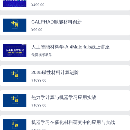
¥499.00
CALPHAD赋能材料创新
¥99.00
人工智能材料学-Al4Materials线上讲座
免费视频教学
2025磁性材料计算进阶
¥1699.00
热力学计算与机器学习应用实战
¥1699.00
机器学习在催化材料研究中的应用与实战
¥1699.00