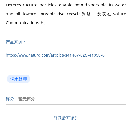
Heterostructure particles enable omnidispersible in water
and oil towards organic dye recycle为题，发表在Nature
Communications上。
产品来源：
https://www.nature.com/articles/s41467-023-41053-8
污水处理
评分：
暂无评分
登录后可评分