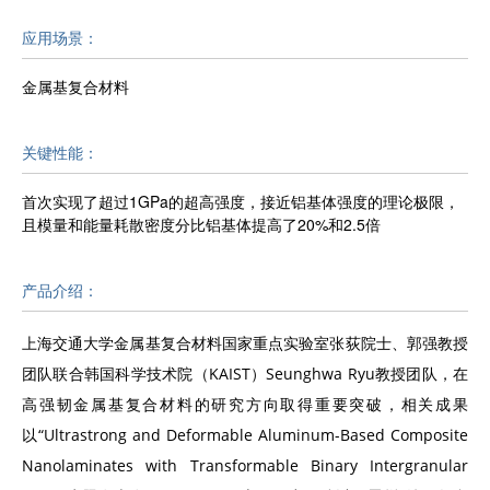
应用场景：
金属基复合材料
关键性能：
首次实现了超过1GPa的超高强度，接近铝基体强度的理论极限，
且模量和能量耗散密度分比铝基体提高了20%和2.5倍
产品介绍：
上海交通大学金属基复合材料国家重点实验室张荻院士、郭强教授
团队联合韩国科学技术院（KAIST）Seunghwa Ryu教授团队，在
高强韧金属基复合材料的研究方向取得重要突破，相关成果
以“Ultrastrong and Deformable Aluminum-Based Composite
Nanolaminates with Transformable Binary Intergranular