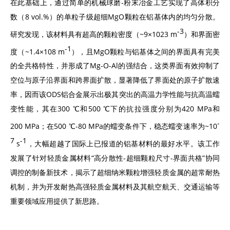
在此基础上，通过简单的机械球磨-粉末冶金工艺实现了高体积分
数（8 vol.%）的单粒子级超细MgO颗粒在铝基体内的均匀分散。
-3
研究发现，该材料具有超高的颗粒密度（~9×1023 m
）和界面密
-1
度（~1.4×108 m
），且MgO颗粒与铝基体之间的界面具有完美
的全共格特性，并形成了Mg-O-Al的强结合，这类界面有效抑制了
空位与原子沿界面和跨界面扩散，显著降低了界面处的原子扩散速
率，因而该ODS铝合金展示出极其突出的高温力学性能与抗高温蠕
变性能，其在300 ℃和500 ℃下的抗拉强度分别为420 MPa和
-
200 MPa；在500 ℃-80 MPa的蠕变条件下，稳态蠕变速率为~10
7
-1
s
，大幅超越了国际上已报道的铝基材料的最好水平。该工作
发展了针对轻质金属材料“高分散性-超细颗粒尺寸-界面共格”协同
调控的制备新技术，揭示了超细纳米颗粒增强轻质金属的超常耐热
机制，并为开发耐热高强轻质金属材料及其航空航天、交通运输等
重要领域应用提供了新思路。