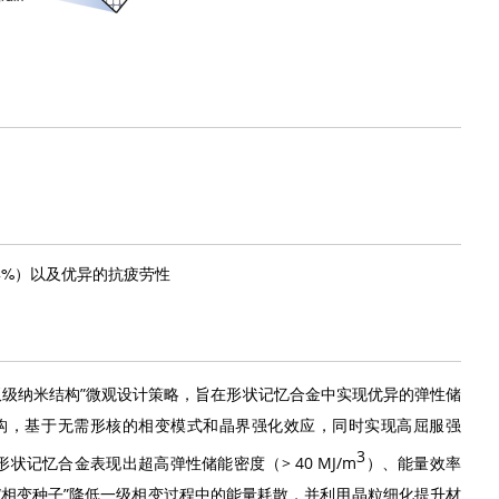
 94%）以及优异的抗疲劳性
双级纳米结构”微观设计策略，旨在形状记忆合金中实现优异的弹性储
构，基于无需形核的相变模式和晶界强化效应，同时实现高屈服强
3
状记忆合金表现出超高弹性储能密度（> 40 MJ/m
）、能量效率
入“相变种子”降低一级相变过程中的能量耗散，并利用晶粒细化提升材