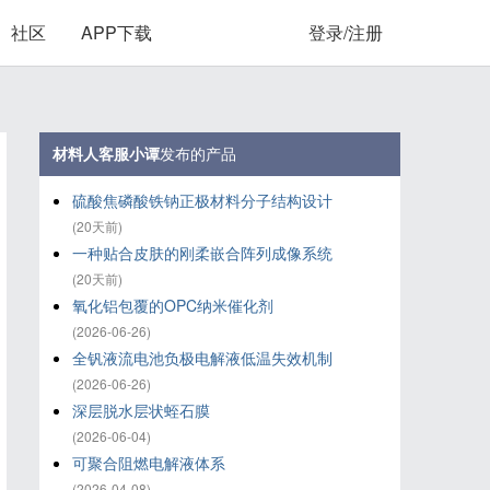
社区
APP下载
登录/注册
材料人客服小谭
发布的产品
硫酸焦磷酸铁钠正极材料分子结构设计
(20天前)
一种贴合皮肤的刚柔嵌合阵列成像系统
(20天前)
氧化铝‌包覆的OPC纳米催化剂
(2026-06-26)
全钒液流电池负极电解液低温失效机制
(2026-06-26)
深层脱水层状蛭石膜
(2026-06-04)
可聚合阻燃电解液体系
(2026-04-08)