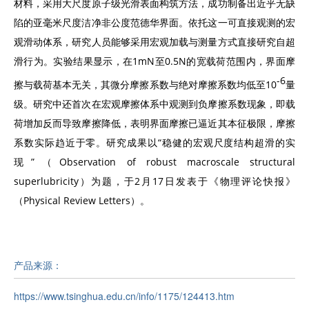
材料，采用大尺度原子级光滑表面构筑方法，成功制备出近乎无缺
陷的亚毫米尺度洁净非公度范德华界面。依托这一可直接观测的宏
观滑动体系，研究人员能够采用宏观加载与测量方式直接研究自超
滑行为。实验结果显示，在1mN至0.5N的宽载荷范围内，界面摩
-6
擦与载荷基本无关，其微分摩擦系数与绝对摩擦系数均低至10
量
级。研究中还首次在宏观摩擦体系中观测到负摩擦系数现象，即载
荷增加反而导致摩擦降低，表明界面摩擦已逼近其本征极限，摩擦
系数实际趋近于零。研究成果以“稳健的宏观尺度结构超滑的实
现”（Observation of robust macroscale structural
superlubricity）为题，于2月17日发表于《物理评论快报》
（Physical Review Letters）。
产品来源：
https://www.tsinghua.edu.cn/info/1175/124413.htm