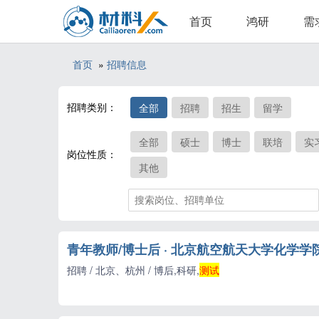
首页
鸿研
需
首页
»
招聘信息
招聘类别：
全部
招聘
招生
留学
全部
硕士
博士
联培
实
岗位性质：
其他
青年教师/博士后 · 北京航空航天大学化学
招聘 / 北京、杭州 / 博后,科研,
测试