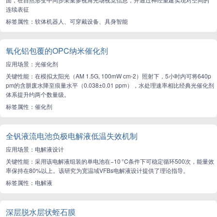
连续表征
标签属性：软体机器人、可穿戴设备、具身智能
氧化铝‌包覆的OPC纳米催化剂
应用场景：光催化剂
关键性能：在模拟太阳光（AM 1.5G, 100mW cm-2）照射下，5小时内可将640p
pm的含肼废水降至痕量水平（0.038±0.01 ppm），水处理速率相比经典光催化剂
体系提升约两个数量级。
标签属性：催化剂
全钒液流电池负极电解液低温失效机制
应用场景：电解液设计
关键性能：采用该电解液组装的单电池在−10 °C条件下可稳定循环500次，能量效
率保持在80%以上。该研究为宽温域VFBs电解液设计提供了理论指导。
标签属性：电解液
深层脱水层状蛭石膜