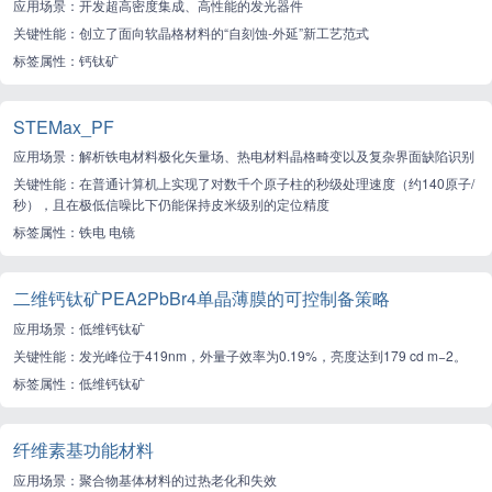
应用场景：开发超高密度集成、高性能的发光器件
关键性能：创立了面向软晶格材料的“自刻蚀-外延”新工艺范式
标签属性：钙钛矿
STEMax_PF
应用场景：解析铁电材料极化矢量场、热电材料晶格畸变以及复杂界面缺陷识别
关键性能：在普通计算机上实现了对数千个原子柱的秒级处理速度（约140原子/
秒），且在极低信噪比下仍能保持皮米级别的定位精度
标签属性：铁电 电镜
二维钙钛矿PEA2PbBr4单晶薄膜的可控制备策略
应用场景：低维钙钛矿
关键性能：发光峰位于419nm，外量子效率为0.19%，亮度达到179 cd m−2。
标签属性：低维钙钛矿
纤维素基功能材料
应用场景：聚合物基体材料的过热老化和失效