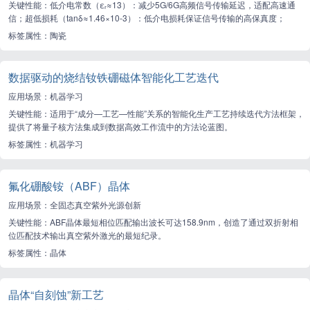
关键性能：低介电常数（εᵣ≈13）：减少5G/6G高频信号传输延迟，适配高速通
信；超低损耗（tanδ≈1.46×10-3）：低介电损耗保证信号传输的高保真度；
标签属性：陶瓷
数据驱动的烧结钕铁硼磁体智能化工艺迭代
应用场景：机器学习
关键性能：适用于“成分—工艺—性能”关系的智能化生产工艺持续迭代方法框架，
提供了将量子核方法集成到数据高效工作流中的方法论蓝图。
标签属性：机器学习
氟化硼酸铵（ABF）晶体
应用场景：全固态真空紫外光源创新
关键性能：ABF晶体最短相位匹配输出波长可达158.9nm，创造了通过双折射相
位匹配技术输出真空紫外激光的最短纪录。
标签属性：晶体
晶体“自刻蚀”新工艺