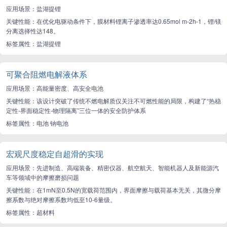
应用场景：盐湖提锂
关键性能：在优化电驱动条件下，膜材料锂离子渗透率达0.65mol m-2h-1，锂/镁
分离选择性达148。
标签属性：盐湖提锂
可聚合阻燃电解液体系
应用场景：高能量密度、高安全电池
关键性能：该设计突破了传统不燃电解质仅关注不可燃性能的局限，构建了“热稳
定性-界面稳定性-物理隔离”三位一体的安全防护体系
标签属性：电池 钠电池
宏观尺度稳定自超滑的实现
应用场景：先进制造、高端装备、精密仪器、航空航天、智能机器人及新能源汽
车等领域中的摩擦磨损问题
关键性能：在1mN至0.5N的宽载荷范围内，界面摩擦与载荷基本无关，其微分摩
擦系数与绝对摩擦系数均低至10-6量级。
标签属性：超材料