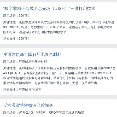
“数字非相干合成全息光场（DISH）”三维打印技术
应用场景：3D打印
关键性能：该技术生成毫米尺寸复杂结构的曝光时间仅需0.6秒，体积打印速率达
333 mm³/s，相当于每秒生成1.25×10⁸个体素。这创造了体积三维打印曝光时间
的新纪录，远超传统体积打印技术的30秒水平
标签属性：3D打印
罗谢尔盐基可降解压电复合材料
应用场景：可降解压电复合材料
关键性能：该材料突破了传统可降解压电材料的性能瓶颈，有效压电系数d33eff达
43.1 pC N-1，较纯聚乳酸纤维提升超10倍，压电电压系数达1909.2 mV m N-1，
综合性能超越现有多数可降解材料，甚至部分非降解压电材料；同时兼具良好的
柔韧性与生物相容性，可在生理环境中逐步降解，无需二次手术取出。
标签属性：可降解 生物材料
反常温漂特性微波介质陶瓷
应用场景：WiFi-2.4G、物联网、RFID等宽温无线通信场景