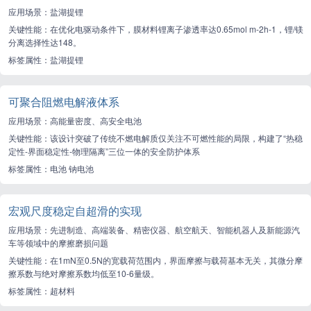
应用场景：盐湖提锂
关键性能：在优化电驱动条件下，膜材料锂离子渗透率达0.65mol m-2h-1，锂/镁
分离选择性达148。
标签属性：盐湖提锂
可聚合阻燃电解液体系
应用场景：高能量密度、高安全电池
关键性能：该设计突破了传统不燃电解质仅关注不可燃性能的局限，构建了“热稳
定性-界面稳定性-物理隔离”三位一体的安全防护体系
标签属性：电池 钠电池
宏观尺度稳定自超滑的实现
应用场景：先进制造、高端装备、精密仪器、航空航天、智能机器人及新能源汽
车等领域中的摩擦磨损问题
关键性能：在1mN至0.5N的宽载荷范围内，界面摩擦与载荷基本无关，其微分摩
擦系数与绝对摩擦系数均低至10-6量级。
标签属性：超材料