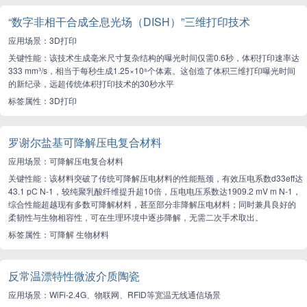
“数字非相干合成全息光场（DISH）”三维打印技术
应用场景：3D打印
关键性能：该技术生成毫米尺寸复杂结构的曝光时间仅需0.6秒，体积打印速率达
333 mm³/s，相当于每秒生成1.25×10⁸个体素。这创造了体积三维打印曝光时间
的新纪录，远超传统体积打印技术的30秒水平
标签属性：3D打印
罗谢尔盐基可降解压电复合材料
应用场景：可降解压电复合材料
关键性能：该材料突破了传统可降解压电材料的性能瓶颈，有效压电系数d33eff达
43.1 pC N-1，较纯聚乳酸纤维提升超10倍，压电电压系数达1909.2 mV m N-1，
综合性能超越现有多数可降解材料，甚至部分非降解压电材料；同时兼具良好的
柔韧性与生物相容性，可在生理环境中逐步降解，无需二次手术取出。
标签属性：可降解 生物材料
反常温漂特性微波介质陶瓷
应用场景：WiFi-2.4G、物联网、RFID等宽温无线通信场景