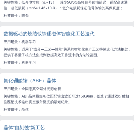
关键性能：低介电常数（εᵣ≈13）：减少5G/6G高频信号传输延迟，适配高速通
信；超低损耗（tanδ≈1.46×10-3）：低介电损耗保证信号传输的高保真度；
标签属性：陶瓷
数据驱动的烧结钕铁硼磁体智能化工艺迭代
应用场景：机器学习
关键性能：适用于“成分—工艺—性能”关系的智能化生产工艺持续迭代方法框架，
提供了将量子核方法集成到数据高效工作流中的方法论蓝图。
标签属性：机器学习
氟化硼酸铵（ABF）晶体
应用场景：全固态真空紫外光源创新
关键性能：ABF晶体最短相位匹配输出波长可达158.9nm，创造了通过双折射相
位匹配技术输出真空紫外激光的最短纪录。
标签属性：晶体
晶体“自刻蚀”新工艺