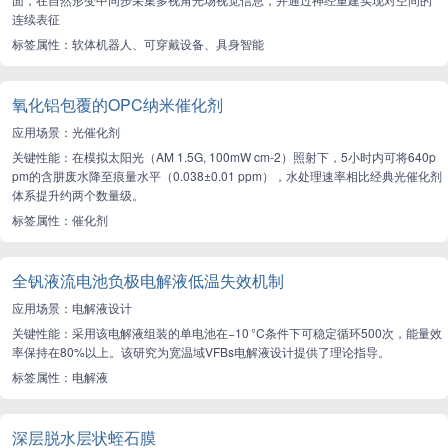
连续表征
标签属性：软体机器人、可穿戴设备、具身智能
氧化铝‌包覆的OPC纳米催化剂
应用场景：光催化剂
关键性能：在模拟太阳光（AM 1.5G, 100mW cm-2）照射下，5小时内可将640p
pm的含肼废水降至痕量水平（0.038±0.01 ppm），水处理速率相比经典光催化剂
体系提升约两个数量级。
标签属性：催化剂
全钒液流电池负极电解液低温失效机制
应用场景：电解液设计
关键性能：采用该电解液组装的单电池在−10 °C条件下可稳定循环500次，能量效
率保持在80%以上。该研究为宽温域VFBs电解液设计提供了理论指导。
标签属性：电解液
深层脱水层状蛭石膜