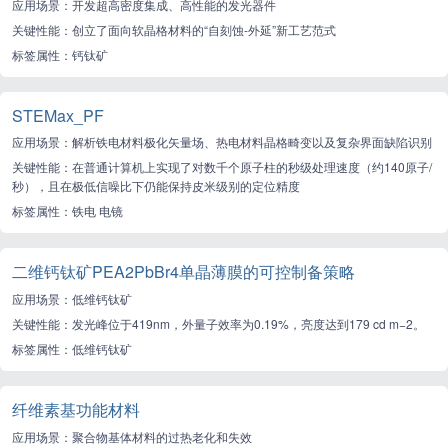
应用场景：开发超高密度集成、高性能的发光器件
关键性能：创立了面向软晶格材料的“自刻蚀-外延”新工艺范式
标签属性：钙钛矿
STEMax_PF
应用场景：解析铁电材料极化矢量场、热电材料晶格畸变以及复杂界面缺陷识别
关键性能：在普通计算机上实现了对数千个原子柱的秒级处理速度（约140原子/
秒），且在极低信噪比下仍能保持皮米级别的定位精度
标签属性：铁电 电镜
二维钙钛矿PEA2PbBr4单晶薄膜的可控制备策略
应用场景：低维钙钛矿
关键性能：发光峰位于419nm，外量子效率为0.19%，亮度达到179 cd m−2。
标签属性：低维钙钛矿
纤维素基功能材料
应用场景：聚合物基体材料的过热老化和失效