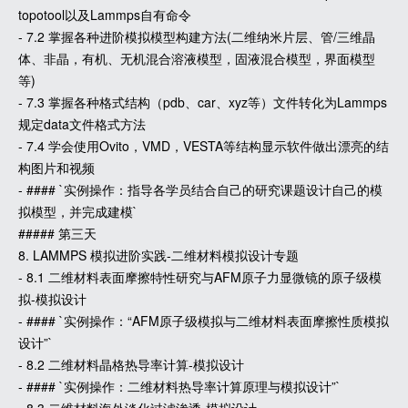
topotool以及Lammps自有命令
- 7.2 掌握各种进阶模拟模型构建方法(二维纳米片层、管/三维晶
体、非晶，有机、无机混合溶液模型，固液混合模型，界面模型
等)
- 7.3 掌握各种格式结构（pdb、car、xyz等）文件转化为Lammps
规定data文件格式方法
- 7.4 学会使用Ovito，VMD，VESTA等结构显示软件做出漂亮的结
构图片和视频
- #### `实例操作：指导各学员结合自己的研究课题设计自己的模
拟模型，并完成建模`
##### 第三天
8. LAMMPS 模拟进阶实践-二维材料模拟设计专题
- 8.1 二维材料表面摩擦特性研究与AFM原子力显微镜的原子级模
拟-模拟设计
- #### `实例操作：“AFM原子级模拟与二维材料表面摩擦性质模拟
设计”`
- 8.2 二维材料晶格热导率计算-模拟设计
- #### `实例操作：二维材料热导率计算原理与模拟设计”`