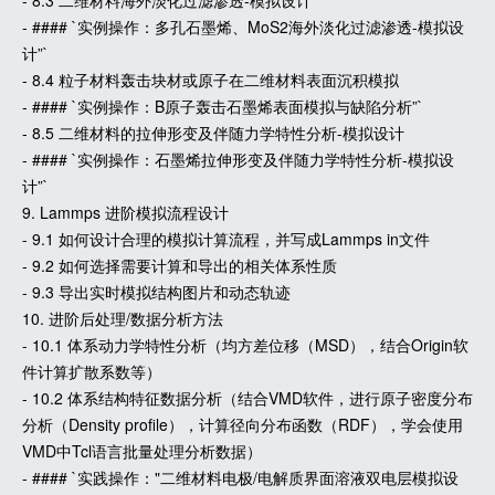
- 8.3 二维材料海外淡化过滤渗透-模拟设计
- #### `实例操作：多孔石墨烯、MoS2海外淡化过滤渗透-模拟设
计”`
- 8.4 粒子材料轰击块材或原子在二维材料表面沉积模拟
- #### `实例操作：B原子轰击石墨烯表面模拟与缺陷分析”`
- 8.5 二维材料的拉伸形变及伴随力学特性分析-模拟设计
- #### `实例操作：石墨烯拉伸形变及伴随力学特性分析-模拟设
计”`
9. Lammps 进阶模拟流程设计
- 9.1 如何设计合理的模拟计算流程，并写成Lammps in文件
- 9.2 如何选择需要计算和导出的相关体系性质
- 9.3 导出实时模拟结构图片和动态轨迹
10. 进阶后处理/数据分析方法
- 10.1 体系动力学特性分析（均方差位移（MSD），结合Origin软
件计算扩散系数等）
- 10.2 体系结构特征数据分析（结合VMD软件，进行原子密度分布
分析（Density profile），计算径向分布函数（RDF），学会使用
VMD中Tcl语言批量处理分析数据）
- #### `实践操作："二维材料电极/电解质界面溶液双电层模拟设