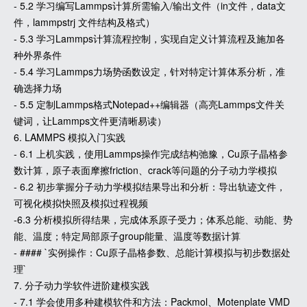
- 5.2 学习编写Lammps计算所需输入/输出文件（in文件，data文
件，lammpstrj 文件结构及格式）
- 5.3 学习Lammps计算流程控制，实现自定义计算流程及施加各
种外界条件
- 5.4 学习Lammps力场势函数设定，针对特定计算体系分析，准
确选择力场
- 5.5 定制Lammps格式Notepad++编辑器（高亮Lammps文件关
键词，让Lammps文件更清晰易读）
6. LAMMPS 模拟入门实践
- 6.1 上机实践，使用Lammps操作完成结构弛豫，Cu原子晶格参
数计算，原子表面摩擦friction、crack等问题的分子动力学模拟
- 6.2 初步掌握分子动力学模拟结果导出和分析：导出轨迹文件，
可视化模拟快照及模拟过程视频
-6.3 分析模拟所得结果，完成体系原子受力；体系总能、动能、势
能、温度；特定局部原子group能量、温度等数据计算
- #### `实例操作：Cu原子晶格参数、总能计算模拟与初步数据处
理`
7. 分子动力学软件进阶建模实践
- 7.1 学会使用多种建模软件和方法：Packmol、Motenplate VMD