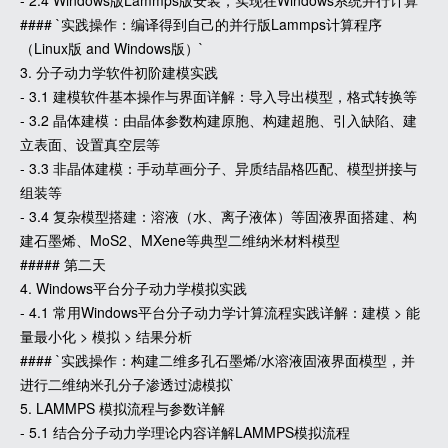
- 2.4 Windows版Lammps版安装，实现在Windows系统并行计算
#### `实践操作：编译得到自己的并行版Lammps计算程序
（Linux版 and Windows版）`
3. 分子动力学软件初阶建模实践
- 3.1 建模软件基本操作与界面详解：导入导出模型，格式转换等
- 3.2 晶体建模：由晶体参数构建原胞、构建超胞、引入缺陷、建
立表面、设置真空层等
- 3.3 非晶体建模：手动草画分子、异质结晶格匹配、模型拼接与
组装等
- 3.4 复杂模型搭建：溶液（水、离子液体）等固液界面搭建、构
建石墨烯、MoS2、MXene等典型二维纳米材料模型
##### 第二天
4. Windows平台分子动力学模拟实践
- 4.1 常用Windows平台分子动力学计算流程实践详解：建模 > 能
量最小化 > 模拟 > 结果分析
#### `实践操作：构建二维多孔石墨烯/水溶液固液界面模型，并
进行二维纳米孔分子渗透过滤模拟`
5. LAMMPS 模拟流程与参数详解
- 5.1 结合分子动力学理论内容详解LAMMPS模拟流程