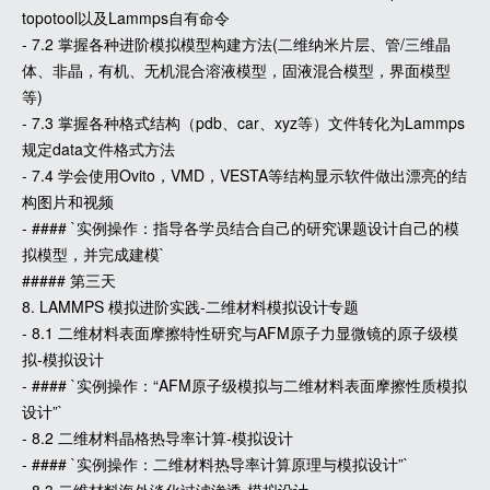
topotool以及Lammps自有命令
- 7.2 掌握各种进阶模拟模型构建方法(二维纳米片层、管/三维晶
体、非晶，有机、无机混合溶液模型，固液混合模型，界面模型
等)
- 7.3 掌握各种格式结构（pdb、car、xyz等）文件转化为Lammps
规定data文件格式方法
- 7.4 学会使用Ovito，VMD，VESTA等结构显示软件做出漂亮的结
构图片和视频
- #### `实例操作：指导各学员结合自己的研究课题设计自己的模
拟模型，并完成建模`
##### 第三天
8. LAMMPS 模拟进阶实践-二维材料模拟设计专题
- 8.1 二维材料表面摩擦特性研究与AFM原子力显微镜的原子级模
拟-模拟设计
- #### `实例操作：“AFM原子级模拟与二维材料表面摩擦性质模拟
设计”`
- 8.2 二维材料晶格热导率计算-模拟设计
- #### `实例操作：二维材料热导率计算原理与模拟设计”`