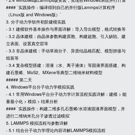
- 2.4 Windows版Lammps版安装，实现在Windows系统并行计算
#### `实践操作：编译得到自己的并行版Lammps计算程序
（Linux版 and Windows版）`
3. 分子动力学软件初阶建模实践
- 3.1 建模软件基本操作与界面详解：导入导出模型，格式转换等
- 3.2 晶体建模：由晶体参数构建原胞、构建超胞、引入缺陷、建
立表面、设置真空层等
- 3.3 非晶体建模：手动草画分子、异质结晶格匹配、模型拼接与
组装等
- 3.4 复杂模型搭建：溶液（水、离子液体）等固液界面搭建、构
建石墨烯、MoS2、MXene等典型二维纳米材料模型
##### 第二天
4. Windows平台分子动力学模拟实践
- 4.1 常用Windows平台分子动力学计算流程实践详解：建模 > 能
量最小化 > 模拟 > 结果分析
#### `实践操作：构建二维多孔石墨烯/水溶液固液界面模型，并
进行二维纳米孔分子渗透过滤模拟`
5. LAMMPS 模拟流程与参数详解
- 5.1 结合分子动力学理论内容详解LAMMPS模拟流程