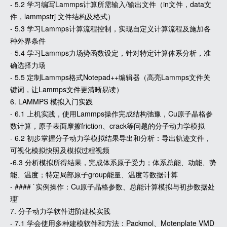
- 5.2 学习编写Lammps计算所需输入/输出文件（in文件，data文
件，lammpstrj 文件结构及格式）
- 5.3 学习Lammps计算流程控制，实现自定义计算流程及施加各
种外界条件
- 5.4 学习Lammps力场势函数设定，针对特定计算体系分析，准
确选择力场
- 5.5 定制Lammps格式Notepad++编辑器（高亮Lammps文件关
键词，让Lammps文件更清晰易读）
6. LAMMPS 模拟入门实践
- 6.1 上机实践，使用Lammps操作完成结构弛豫，Cu原子晶格参
数计算，原子表面摩擦friction、crack等问题的分子动力学模拟
- 6.2 初步掌握分子动力学模拟结果导出和分析：导出轨迹文件，
可视化模拟快照及模拟过程视频
-6.3 分析模拟所得结果，完成体系原子受力；体系总能、动能、势
能、温度；特定局部原子group能量、温度等数据计算
- #### `实例操作：Cu原子晶格参数、总能计算模拟与初步数据处
理`
7. 分子动力学软件进阶建模实践
- 7.1 学会使用多种建模软件和方法：Packmol、Motenplate VMD