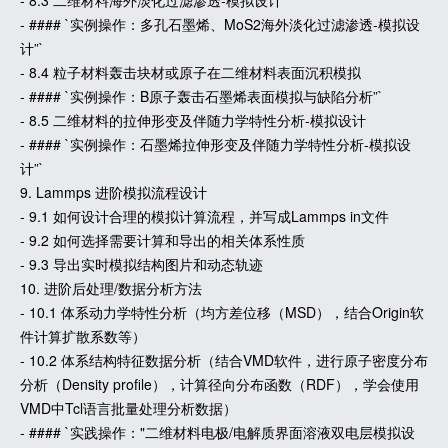
- 8.3 二维材料海外淡化过滤渗透-模拟设计
- #### `实例操作：多孔石墨烯、MoS2海外淡化过滤渗透-模拟设
计”`
- 8.4 粒子材料轰击块材或原子在二维材料表面沉积模拟
- #### `实例操作：B原子轰击石墨烯表面模拟与缺陷分析”`
- 8.5 二维材料的拉伸形变及伴随力学特性分析-模拟设计
- #### `实例操作：石墨烯拉伸形变及伴随力学特性分析-模拟设
计”`
9. Lammps 进阶模拟流程设计
- 9.1 如何设计合理的模拟计算流程，并写成Lammps in文件
- 9.2 如何选择需要计算和导出的相关体系性质
- 9.3 导出实时模拟结构图片和动态轨迹
10. 进阶后处理/数据分析方法
- 10.1 体系动力学特性分析（均方差位移（MSD），结合Origin软
件计算扩散系数等）
- 10.2 体系结构特征数据分析（结合VMD软件，进行原子密度分布
分析（Density profile），计算径向分布函数（RDF），学会使用
VMD中Tcl语言批量处理分析数据）
- #### `实践操作："二维材料电极/电解质界面溶液双电层模拟设