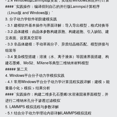
- 2.4 Windows版Lammps版安装，实现在Windows系统并行计算
#### `实践操作：编译得到自己的并行版Lammps计算程序
（Linux版 and Windows版）`
3. 分子动力学软件初阶建模实践
- 3.1 建模软件基本操作与界面详解：导入导出模型，格式转换等
- 3.2 晶体建模：由晶体参数构建原胞、构建超胞、引入缺陷、建
立表面、设置真空层等
- 3.3 非晶体建模：手动草画分子、异质结晶格匹配、模型拼接与
组装等
- 3.4 复杂模型搭建：溶液（水、离子液体）等固液界面搭建、构
建石墨烯、MoS2、MXene等典型二维纳米材料模型
##### 第二天
4. Windows平台分子动力学模拟实践
- 4.1 常用Windows平台分子动力学计算流程实践详解：建模 > 能
量最小化 > 模拟 > 结果分析
#### `实践操作：构建二维多孔石墨烯/水溶液固液界面模型，并
进行二维纳米孔分子渗透过滤模拟`
5. LAMMPS 模拟流程与参数详解
- 5.1 结合分子动力学理论内容详解LAMMPS模拟流程