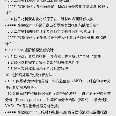
- 8.3 二维材料海外淡化过滤渗透-模拟设计
- #### `实例操作：多孔石墨烯、MoS2海外淡化过滤渗透-模拟设
计”`
- 8.4 粒子材料轰击块材或原子在二维材料表面沉积模拟
- #### `实例操作：B原子轰击石墨烯表面模拟与缺陷分析”`
- 8.5 二维材料的拉伸形变及伴随力学特性分析-模拟设计
- #### `实例操作：石墨烯拉伸形变及伴随力学特性分析-模拟设
计”`
9. Lammps 进阶模拟流程设计
- 9.1 如何设计合理的模拟计算流程，并写成Lammps in文件
- 9.2 如何选择需要计算和导出的相关体系性质
- 9.3 导出实时模拟结构图片和动态轨迹
10. 进阶后处理/数据分析方法
- 10.1 体系动力学特性分析（均方差位移（MSD），结合Origin软
件计算扩散系数等）
- 10.2 体系结构特征数据分析（结合VMD软件，进行原子密度分布
分析（Density profile），计算径向分布函数（RDF），学会使用
VMD中Tcl语言批量处理分析数据）
- #### `实践操作："二维材料电极/电解质界面溶液双电层模拟设