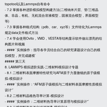
topotool以及Lammps自有命令
- 7.2 掌握各种进阶模拟模型构建方法(二维纳米片层、管/三维晶
体、非晶，有机、无机混合溶液模型，固液混合模型，界面模型
等)
- 7.3 掌握各种格式结构（pdb、car、xyz等）文件转化为Lammps
规定data文件格式方法
- 7.4 学会使用Ovito，VMD，VESTA等结构显示软件做出漂亮的结
构图片和视频
- #### `实例操作：指导各学员结合自己的研究课题设计自己的模
拟模型，并完成建模`
##### 第三天
8. LAMMPS 模拟进阶实践-二维材料模拟设计专题
- 8.1 二维材料表面摩擦特性研究与AFM原子力显微镜的原子级模
拟-模拟设计
- #### `实例操作：“AFM原子级模拟与二维材料表面摩擦性质模拟
设计”`
- 8.2 二维材料晶格热导率计算-模拟设计
- #### `实例操作：二维材料热导率计算原理与模拟设计”`