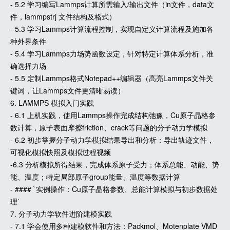
- 5.2 学习编写Lammps计算所需输入/输出文件（in文件，data文
件，lammpstrj 文件结构及格式）
- 5.3 学习Lammps计算流程控制，实现自定义计算流程及施加各
种外界条件
- 5.4 学习Lammps力场势函数设定，针对特定计算体系分析，准
确选择力场
- 5.5 定制Lammps格式Notepad++编辑器（高亮Lammps文件关
键词，让Lammps文件更清晰易读）
6. LAMMPS 模拟入门实践
- 6.1 上机实践，使用Lammps操作完成结构弛豫，Cu原子晶格参
数计算，原子表面摩擦friction、crack等问题的分子动力学模拟
- 6.2 初步掌握分子动力学模拟结果导出和分析：导出轨迹文件，
可视化模拟快照及模拟过程视频
-6.3 分析模拟所得结果，完成体系原子受力；体系总能、动能、势
能、温度；特定局部原子group能量、温度等数据计算
- #### `实例操作：Cu原子晶格参数、总能计算模拟与初步数据处
理`
7. 分子动力学软件进阶建模实践
- 7.1 学会使用多种建模软件和方法：Packmol、Motenplate VMD