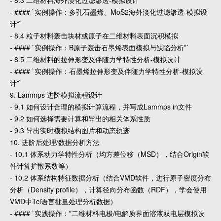
- 8.3 二维材料海外淡化过滤渗透-模拟设计
- #### `实例操作：多孔石墨烯、MoS2海外淡化过滤渗透-模拟设
计”`
- 8.4 粒子材料轰击块材或原子在二维材料表面沉积模拟
- #### `实例操作：B原子轰击石墨烯表面模拟与缺陷分析”`
- 8.5 二维材料的拉伸形变及伴随力学特性分析-模拟设计
- #### `实例操作：石墨烯拉伸形变及伴随力学特性分析-模拟设
计”`
9. Lammps 进阶模拟流程设计
- 9.1 如何设计合理的模拟计算流程，并写成Lammps in文件
- 9.2 如何选择需要计算和导出的相关体系性质
- 9.3 导出实时模拟结构图片和动态轨迹
10. 进阶后处理/数据分析方法
- 10.1 体系动力学特性分析（均方差位移（MSD），结合Origin软
件计算扩散系数等）
- 10.2 体系结构特征数据分析（结合VMD软件，进行原子密度分布
分析（Density profile），计算径向分布函数（RDF），学会使用
VMD中Tcl语言批量处理分析数据）
- #### `实践操作："二维材料电极/电解质界面溶液双电层模拟设