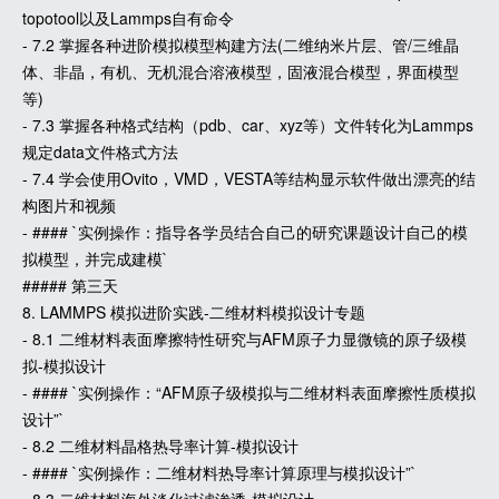
topotool以及Lammps自有命令
- 7.2 掌握各种进阶模拟模型构建方法(二维纳米片层、管/三维晶
体、非晶，有机、无机混合溶液模型，固液混合模型，界面模型
等)
- 7.3 掌握各种格式结构（pdb、car、xyz等）文件转化为Lammps
规定data文件格式方法
- 7.4 学会使用Ovito，VMD，VESTA等结构显示软件做出漂亮的结
构图片和视频
- #### `实例操作：指导各学员结合自己的研究课题设计自己的模
拟模型，并完成建模`
##### 第三天
8. LAMMPS 模拟进阶实践-二维材料模拟设计专题
- 8.1 二维材料表面摩擦特性研究与AFM原子力显微镜的原子级模
拟-模拟设计
- #### `实例操作：“AFM原子级模拟与二维材料表面摩擦性质模拟
设计”`
- 8.2 二维材料晶格热导率计算-模拟设计
- #### `实例操作：二维材料热导率计算原理与模拟设计”`