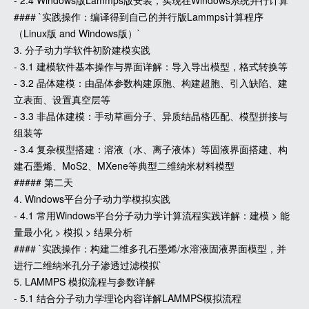
- 2.4 Windows版Lammps版安装，实现在Windows系统并行计算
#### `实践操作：编译得到自己的并行版Lammps计算程序
（Linux版 and Windows版）`
3. 分子动力学软件初阶建模实践
- 3.1 建模软件基本操作与界面详解：导入导出模型，格式转换等
- 3.2 晶体建模：由晶体参数构建原胞、构建超胞、引入缺陷、建
立表面、设置真空层等
- 3.3 非晶体建模：手动草画分子、异质结晶格匹配、模型拼接与
组装等
- 3.4 复杂模型搭建：溶液（水、离子液体）等固液界面搭建、构
建石墨烯、MoS2、MXene等典型二维纳米材料模型
##### 第二天
4. Windows平台分子动力学模拟实践
- 4.1 常用Windows平台分子动力学计算流程实践详解：建模 > 能
量最小化 > 模拟 > 结果分析
#### `实践操作：构建二维多孔石墨烯/水溶液固液界面模型，并
进行二维纳米孔分子渗透过滤模拟`
5. LAMMPS 模拟流程与参数详解
- 5.1 结合分子动力学理论内容详解LAMMPS模拟流程