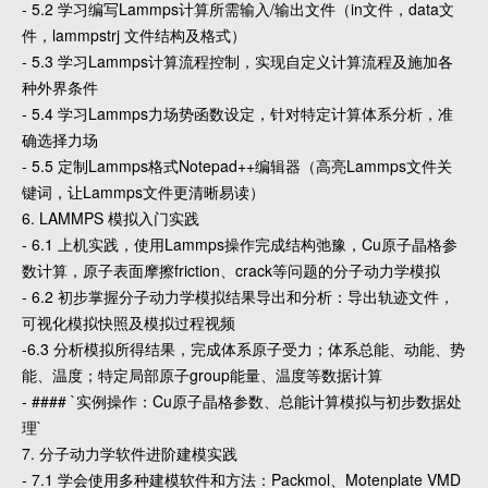
- 5.2 学习编写Lammps计算所需输入/输出文件（in文件，data文
件，lammpstrj 文件结构及格式）
- 5.3 学习Lammps计算流程控制，实现自定义计算流程及施加各
种外界条件
- 5.4 学习Lammps力场势函数设定，针对特定计算体系分析，准
确选择力场
- 5.5 定制Lammps格式Notepad++编辑器（高亮Lammps文件关
键词，让Lammps文件更清晰易读）
6. LAMMPS 模拟入门实践
- 6.1 上机实践，使用Lammps操作完成结构弛豫，Cu原子晶格参
数计算，原子表面摩擦friction、crack等问题的分子动力学模拟
- 6.2 初步掌握分子动力学模拟结果导出和分析：导出轨迹文件，
可视化模拟快照及模拟过程视频
-6.3 分析模拟所得结果，完成体系原子受力；体系总能、动能、势
能、温度；特定局部原子group能量、温度等数据计算
- #### `实例操作：Cu原子晶格参数、总能计算模拟与初步数据处
理`
7. 分子动力学软件进阶建模实践
- 7.1 学会使用多种建模软件和方法：Packmol、Motenplate VMD