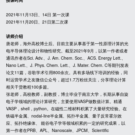
授课时间
2021年11月13日、14日 第一次课
2021年11月20日、21日第二次课
讲师介绍
唐老师，海外高校博士后。目前主要从事基于第一性原理计算的光
电半导体理论设计和物性研究。截至2021年9月，以第一作者或者
通讯作者在Sci. Adv.、J. Am. Chem. Soc.、ACS. Energy Lett.、
Nano Lett.、J. Phys. Chem. Lett.、J. Mater. Chem. C等期刊发表
论文11篇，谷歌学术引用800余次。具有多场线下培训的经验，同
时运营学术之友微信公众号，超过1.7万粉丝关注，分享理论计算
相关干货教程100多篇。
张老师，高校教师，副教授，博士毕业于南京大学，长期从事自旋
电子学领域的理论计算研究，主要使用VASP做数值计算。精通
VASP，shell，python。在磁性二维材料积累了大量研究经验。在
铁磁半金属、nodal-line半金属、拓扑半金属、量子反常霍尔效
应、拓扑绝缘体、 能谷电子学等领域积累的一定的研究成果，以
第一作者在PRB、APL、Nanoscale、JPCM、Scientific