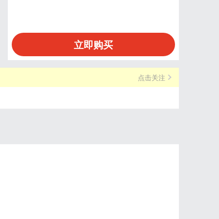
立即购买
点击关注