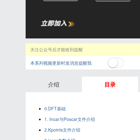
关注公众号后才能收到提醒
本系列视频更新时发消息提醒我
介绍
目录
0.DFT基础
1. Incar与Poscar文件介绍
2.Kpoints文件介绍