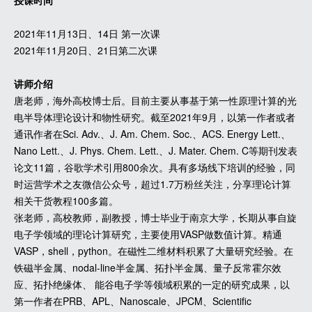
授课时间
2021年11月13日、14日 第一次课
2021年11月20日、21日第二次课
讲师介绍
唐老师，海外高校博士后。目前主要从事基于第一性原理计算的光
电半导体理论设计和物性研究。截至2021年9月，以第一作者或者
通讯作者在Sci. Adv.、J. Am. Chem. Soc.、ACS. Energy Lett.、
Nano Lett.、J. Phys. Chem. Lett.、J. Mater. Chem. C等期刊发表
论文11篇，谷歌学术引用800余次。具有多场线下培训的经验，同
时运营学术之友微信公众号，超过1.7万粉丝关注，分享理论计算
相关干货教程100多篇。
张老师，高校教师，副教授，博士毕业于南京大学，长期从事自旋
电子学领域的理论计算研究，主要使用VASP做数值计算。精通
VASP，shell，python。在磁性二维材料积累了大量研究经验。在
铁磁半金属、nodal-line半金属、拓扑半金属、量子反常霍尔效
应、拓扑绝缘体、 能谷电子学等领域积累的一定的研究成果，以
第一作者在PRB、APL、Nanoscale、JPCM、Scientific