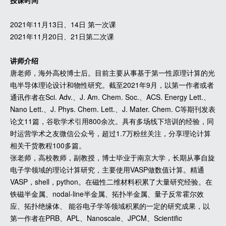
授课时间
2021年11月13日、14日 第一次课
2021年11月20日、21日第二次课
讲师介绍
唐老师，海外高校博士后。目前主要从事基于第一性原理计算的光
电半导体理论设计和物性研究。截至2021年9月，以第一作者或者
通讯作者在Sci. Adv.、J. Am. Chem. Soc.、ACS. Energy Lett.、
Nano Lett.、J. Phys. Chem. Lett.、J. Mater. Chem. C等期刊发表
论文11篇，谷歌学术引用800余次。具有多场线下培训的经验，同
时运营学术之友微信公众号，超过1.7万粉丝关注，分享理论计算
相关干货教程100多篇。
张老师，高校教师，副教授，博士毕业于南京大学，长期从事自旋
电子学领域的理论计算研究，主要使用VASP做数值计算。精通
VASP，shell，python。在磁性二维材料积累了大量研究经验。在
铁磁半金属、nodal-line半金属、拓扑半金属、量子反常霍尔效
应、拓扑绝缘体、 能谷电子学等领域积累的一定的研究成果，以
第一作者在PRB、APL、Nanoscale、JPCM、Scientific