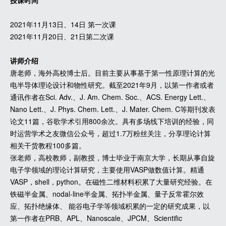
授课时间
2021年11月13日、14日 第一次课
2021年11月20日、21日第二次课
讲师介绍
唐老师，海外高校博士后。目前主要从事基于第一性原理计算的光
电半导体理论设计和物性研究。截至2021年9月，以第一作者或者
通讯作者在Sci. Adv.、J. Am. Chem. Soc.、ACS. Energy Lett.、
Nano Lett.、J. Phys. Chem. Lett.、J. Mater. Chem. C等期刊发表
论文11篇，谷歌学术引用800余次。具有多场线下培训的经验，同
时运营学术之友微信公众号，超过1.7万粉丝关注，分享理论计算
相关干货教程100多篇。
张老师，高校教师，副教授，博士毕业于南京大学，长期从事自旋
电子学领域的理论计算研究，主要使用VASP做数值计算。精通
VASP，shell，python。在磁性二维材料积累了大量研究经验。在
铁磁半金属、nodal-line半金属、拓扑半金属、量子反常霍尔效
应、拓扑绝缘体、 能谷电子学等领域积累的一定的研究成果，以
第一作者在PRB、APL、Nanoscale、JPCM、Scientific